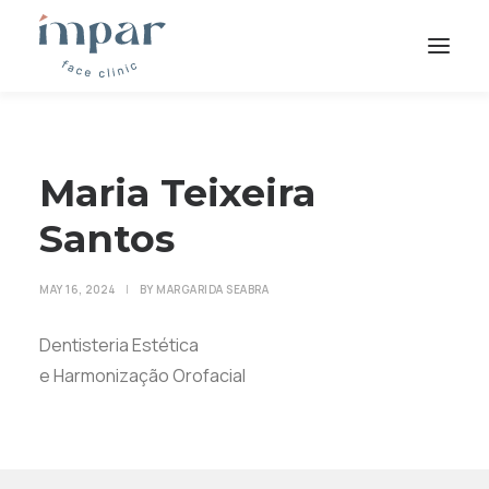
QUEM SOMOS
EQUIPA
Maria Teixeira
TRATAMENTOS
Santos
CONTACTOS
MAY 16, 2024
|
BY
MARGARIDA SEABRA
Dentisteria Estética
e Harmonização Orofacial